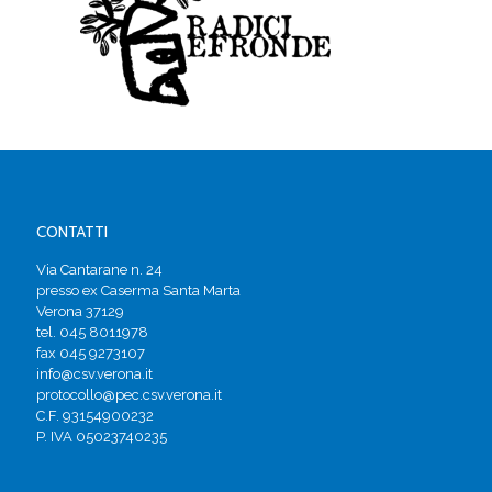
CONTATTI
Via Cantarane n. 24
presso ex Caserma Santa Marta
Verona 37129
tel. 045 8011978
fax 045 9273107
info@csv.verona.it
protocollo@pec.csv.verona.it
C.F. 93154900232
P. IVA 05023740235