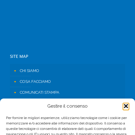
SITE MAP
CHI SIAMO
COSA FACCIAMO
COMUNICATI STAMPA
RISORSE
Gestire il consenso
CONTATTI
Per fornire le migliori esperienze, utilizziamo tecnologie come i cookie per
memorizzare e/o accedere alle informazioni del dispositivo. Il consenso a
AREA RISERVATA
queste tecnologie ci consentirà di elaborare dati quali il comportamento di
navigazione o gli ID univoci su questo sito. Il mancato consenso o la revoca