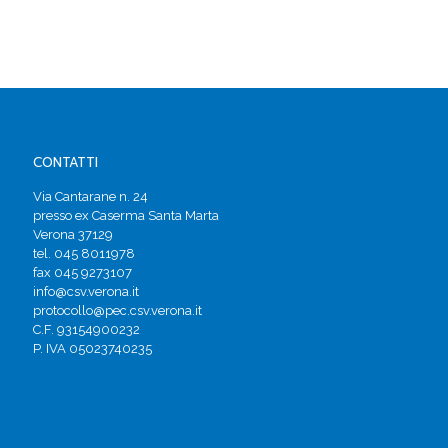
CONTATTI
Via Cantarane n. 24
presso ex Caserma Santa Marta
Verona 37129
tel. 045 8011978
fax 045 9273107
info@csv.verona.it
protocollo@pec.csv.verona.it
C.F. 93154900232
P. IVA 05023740235