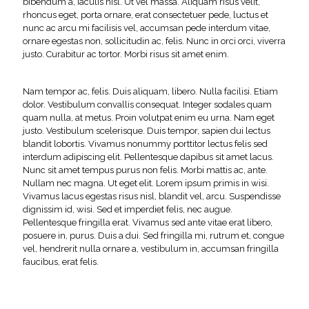
bibendum a, iaculis nisl. Ut vel massa. Aliquam risus velit,
rhoncus eget, porta ornare, erat consectetuer pede, luctus et
nunc ac arcu mi facilisis vel, accumsan pede interdum vitae,
ornare egestas non, sollicitudin ac, felis. Nunc in orci orci, viverra
justo. Curabitur ac tortor. Morbi risus sit amet enim.
Nam tempor ac, felis. Duis aliquam, libero. Nulla facilisi. Etiam
dolor. Vestibulum convallis consequat. Integer sodales quam
quam nulla, at metus. Proin volutpat enim eu urna. Nam eget
justo. Vestibulum scelerisque. Duis tempor, sapien dui lectus
blandit lobortis. Vivamus nonummy porttitor lectus felis sed
interdum adipiscing elit. Pellentesque dapibus sit amet lacus.
Nunc sit amet tempus purus non felis. Morbi mattis ac, ante.
Nullam nec magna. Ut eget elit. Lorem ipsum primis in wisi.
Vivamus lacus egestas risus nisl, blandit vel, arcu. Suspendisse
dignissim id, wisi. Sed et imperdiet felis, nec augue.
Pellentesque fringilla erat. Vivamus sed ante vitae erat libero,
posuere in, purus. Duis a dui. Sed fringilla mi, rutrum et, congue
vel, hendrerit nulla ornare a, vestibulum in, accumsan fringilla
faucibus, erat felis.