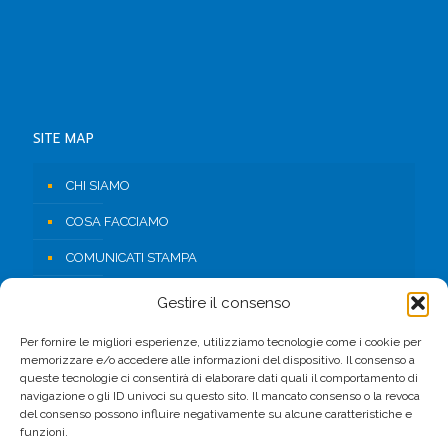
SITE MAP
CHI SIAMO
COSA FACCIAMO
COMUNICATI STAMPA
RISORSE
Gestire il consenso
CONTATTI
Per fornire le migliori esperienze, utilizziamo tecnologie come i cookie per
memorizzare e/o accedere alle informazioni del dispositivo. Il consenso a
AREA RISERVATA
queste tecnologie ci consentirà di elaborare dati quali il comportamento di
navigazione o gli ID univoci su questo sito. Il mancato consenso o la revoca
del consenso possono influire negativamente su alcune caratteristiche e
FACEBOOK
funzioni.