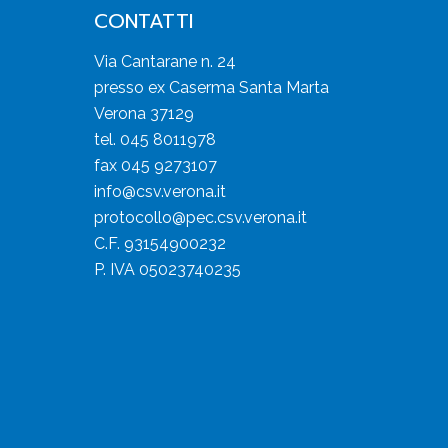
CONTATTI
Via Cantarane n. 24
presso ex Caserma Santa Marta
Verona 37129
tel. 045 8011978
fax 045 9273107
info@csv.verona.it
protocollo@pec.csv.verona.it
C.F. 93154900232
P. IVA 05023740235