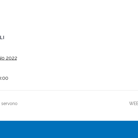
LI
aio 2022
0:00
a servono
WEBI