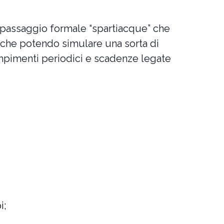
l passaggio formale “spartiacque” che
nche potendo simulare una sorta di
empimenti periodici e scadenze legate
i;