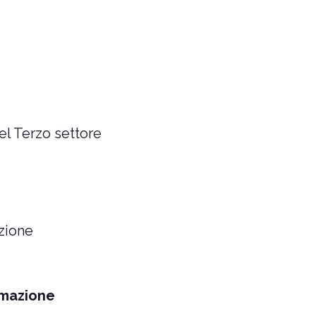
el Terzo settore
izione
rmazione