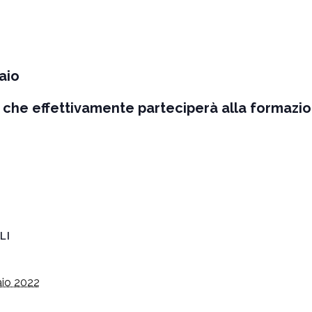
aio
a che effettivamente parteciperà alla formazio
LI
aio 2022