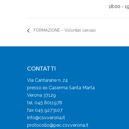
18:00 - 1
FORMAZIONE – Volontari cercasi
CONTATTI
Via Cantarane n. 24
presso ex Caserma Santa Marta
Verona 37129
tel. 045 8011978
fax 045 9273107
info@csv.verona.it
protocollo@pec.csv.verona.it