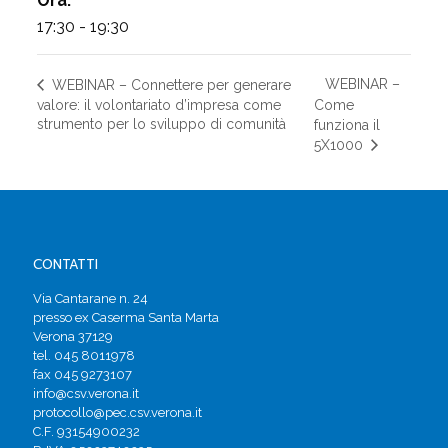
Ora:
17:30 - 19:30
WEBINAR –
WEBINAR – Connettere per generare
valore: il volontariato d’impresa come
Come
strumento per lo sviluppo di comunità
funziona il
5X1000
CONTATTI
Via Cantarane n. 24
presso ex Caserma Santa Marta
Verona 37129
tel. 045 8011978
fax 045 9273107
info@csv.verona.it
protocollo@pec.csv.verona.it
C.F. 93154900232