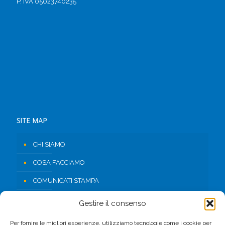
P. IVA 05023740235
SITE MAP
CHI SIAMO
COSA FACCIAMO
COMUNICATI STAMPA
RISORSE
Gestire il consenso
CONTATTI
Per fornire le migliori esperienze, utilizziamo tecnologie come i cookie per