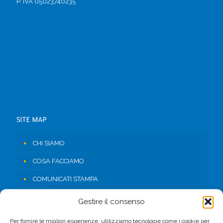
P. IVA 05023740235
SITE MAP
CHI SIAMO
COSA FACCIAMO
COMUNICATI STAMPA
RISORSE
Gestire il consenso
CONTATTI
Per fornire le migliori esperienze, utilizziamo tecnologie come i cookie per