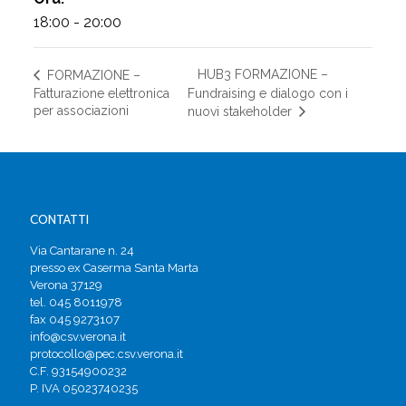
18:00 - 20:00
HUB3 FORMAZIONE –
FORMAZIONE –
Fatturazione elettronica
Fundraising e dialogo con i
per associazioni
nuovi stakeholder
CONTATTI
Via Cantarane n. 24
presso ex Caserma Santa Marta
Verona 37129
tel. 045 8011978
fax 045 9273107
info@csv.verona.it
protocollo@pec.csv.verona.it
C.F. 93154900232
P. IVA 05023740235