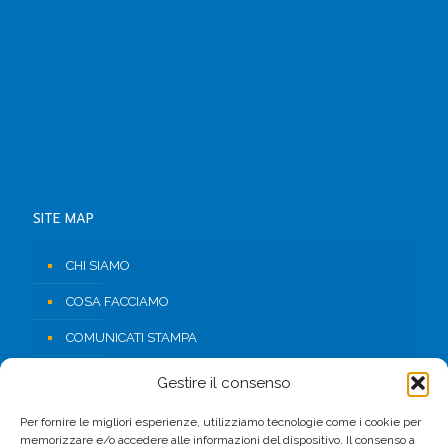
SITE MAP
CHI SIAMO
COSA FACCIAMO
COMUNICATI STAMPA
RISORSE
Gestire il consenso
CONTATTI
Per fornire le migliori esperienze, utilizziamo tecnologie come i cookie per
memorizzare e/o accedere alle informazioni del dispositivo. Il consenso a
AREA RISERVATA