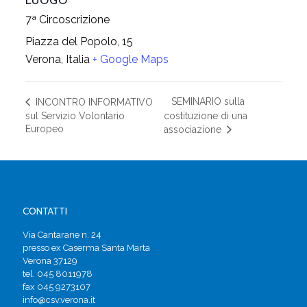
LUOGO
7ª Circoscrizione
Piazza del Popolo, 15
Verona
,
Italia
+ Google Maps
SEMINARIO sulla
INCONTRO INFORMATIVO
sul Servizio Volontario
costituzione di una
Europeo
associazione
CONTATTI
Via Cantarane n. 24
presso ex Caserma Santa Marta
Verona 37129
tel. 045 8011978
fax 045 9273107
info@csv.verona.it