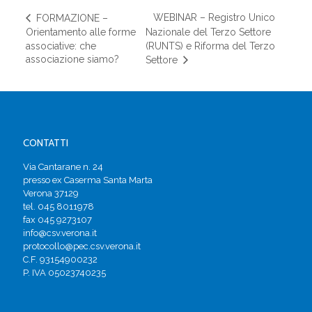
WEBINAR – Registro Unico
FORMAZIONE –
Orientamento alle forme
Nazionale del Terzo Settore
associative: che
(RUNTS) e Riforma del Terzo
associazione siamo?
Settore
CONTATTI
Via Cantarane n. 24
presso ex Caserma Santa Marta
Verona 37129
tel. 045 8011978
fax 045 9273107
info@csv.verona.it
protocollo@pec.csv.verona.it
C.F. 93154900232
P. IVA 05023740235