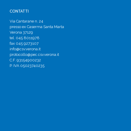
CONTATTI
Via Cantarane n. 24
presso ex Caserma Santa Marta
Verona 37129
tel. 045 8011978
fax 045 9273107
info@csv.verona.it
protocollo@pec.csv.verona.it
C.F. 93154900232
P. IVA 05023740235