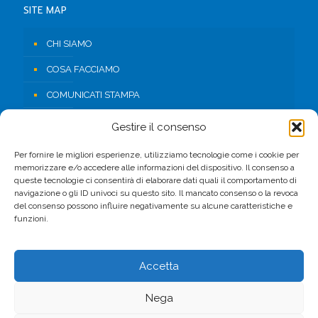
SITE MAP
CHI SIAMO
COSA FACCIAMO
COMUNICATI STAMPA
RISORSE
Gestire il consenso
CONTATTI
Per fornire le migliori esperienze, utilizziamo tecnologie come i cookie per
memorizzare e/o accedere alle informazioni del dispositivo. Il consenso a
AREA RISERVATA
queste tecnologie ci consentirà di elaborare dati quali il comportamento di
navigazione o gli ID univoci su questo sito. Il mancato consenso o la revoca
del consenso possono influire negativamente su alcune caratteristiche e
FACEBOOK
funzioni.
Accetta
Nega