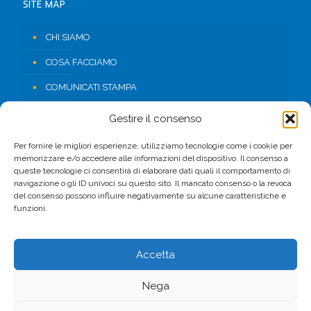
SITE MAP
CHI SIAMO
COSA FACCIAMO
COMUNICATI STAMPA
RISORSE
Gestire il consenso
CONTATTI
Per fornire le migliori esperienze, utilizziamo tecnologie come i cookie per
memorizzare e/o accedere alle informazioni del dispositivo. Il consenso a
AREA RISERVATA
queste tecnologie ci consentirà di elaborare dati quali il comportamento di
navigazione o gli ID univoci su questo sito. Il mancato consenso o la revoca
del consenso possono influire negativamente su alcune caratteristiche e
FACEBOOK
funzioni.
Accetta
Nega
© 2017 CSV. All Rights Reserved. -
Privacy Policy