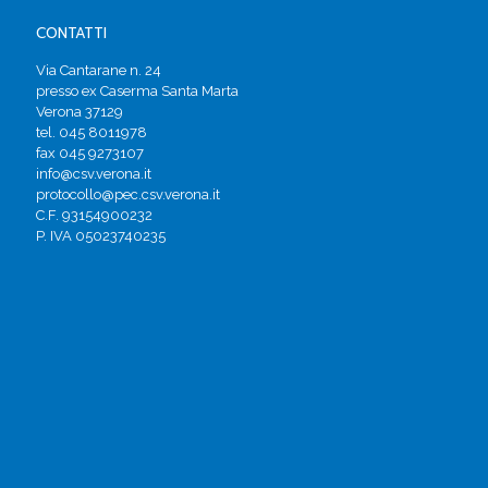
CONTATTI
Via Cantarane n. 24
presso ex Caserma Santa Marta
Verona 37129
tel. 045 8011978
fax 045 9273107
info@csv.verona.it
protocollo@pec.csv.verona.it
C.F. 93154900232
P. IVA 05023740235