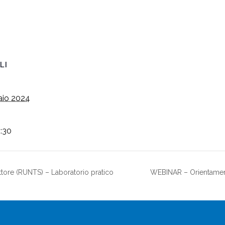
LI
aio 2024
8:30
tore (RUNTS) – Laboratorio pratico
WEBINAR – Orientament