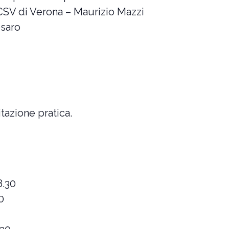
 CSV di Verona – Maurizio Mazzi
osaro
tazione pratica.
8.30
0