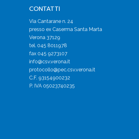
CONTATTI
Via Cantarane n. 24
presso ex Caserma Santa Marta
Verona 37129
tel. 045 8011978
fax 045 9273107
info@csv.verona.it
protocollo@pec.csv.verona.it
C.F. 93154900232
P. IVA 05023740235