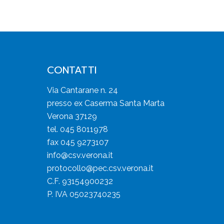
CONTATTI
Via Cantarane n. 24
presso ex Caserma Santa Marta
Verona 37129
tel. 045 8011978
fax 045 9273107
info@csv.verona.it
protocollo@pec.csv.verona.it
C.F. 93154900232
P. IVA 05023740235