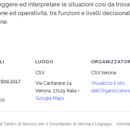
gere ed interpretare le situazioni così da trovare 
e ed operatività, tra funzioni e livelli decisional
one.
LI
LUOGO
ORGANIZZATO
CSV
CSV Verona
bre 2017
Via Cantarane 24
Visualizza il sito
Verona
,
37129
Italia
+
dell'Organizzator
Google Maps
:00
l Centro di Servizio per il Volontariato di Verona a Legnago
Volonta