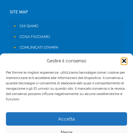
SITE MAP
CHI SIAMO
COSA FACCIAMO
COMUNICATI STAMPA
RISORSE
Gestire il consenso
CONTATTI
Per fornire le migliori esperienze, utilizziamo tecnologie come i cookie per
memorizzare e/o accedere alle informazioni del dispositivo. Il consenso a
AREA RISERVATA
queste tecnologie ci consentirà di elaborare dati quali il comportamento di
navigazione o gli ID univoci su questo sito. Il mancato consenso o la revoca
del consenso possono influire negativamente su alcune caratteristiche e
FACEBOOK
funzioni.
Accetta
Nega