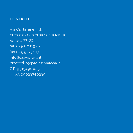
CONTATTI
Via Cantarane n. 24
presso ex Caserma Santa Marta
Verona 37129
tel. 045 8011978
fax 045 9273107
info@csv.verona.it
protocollo@pec.csv.verona.it
C.F. 93154900232
P. IVA 05023740235