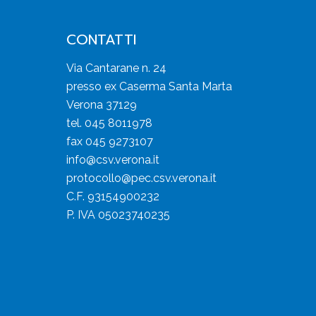
CONTATTI
Via Cantarane n. 24
presso ex Caserma Santa Marta
Verona 37129
tel. 045 8011978
fax 045 9273107
info@csv.verona.it
protocollo@pec.csv.verona.it
C.F. 93154900232
P. IVA 05023740235