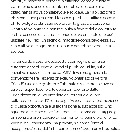
ambiti, di sostenere persone in difficoltà, come di tutelare il
patrimonio storico e culturale, nell’ottica di creare una
cittadinanza attiva consapevole e solidale. La riabilitazione di
chi sconta una pena con il lavoro di pubblica utilità è doppia:
chi lo svolge salda il suo debito con la giustizia attraverso
un’attività volontaria e non retribuita a favore della collettività;
inoltre conosce da vicino il mondo del volontariato che può
lasciare nel “reo” un segno di maggiore consapevolezza sul
ruolo attivo che ognuno di noi può e dovrebbe avere nella
società.
Partendo da questi presupposti, il convegno si terrà su
differenti aspetti legati ai lavori di pubblica utilità, sulle
iniziative messe in campo dal CSV di Verona grazie alla
convenzione fra Federazione del Volontariato di Verona
ONLUS (suo ente gestore) e Tribunale e sulle prospettive per il
loro sviluppo. Toccherà le opportunità offerte dalle
Organizzazioni di Volontariato del territorio e la loro
collaborazione con l’Ordine degli Avvocati per la promozione
di questa opportunità e la facilitazione al suo accesso. Uno
sguardo alle esperienze fuori provincia servirà ad allargare gli
orizzonti e a promuovere un confronto fra buone pratiche. La
voce di chi l’esperienza l’ha provata, sia come “ente di
accoglienza” che, dall’altra parte, come “lavoratore di pubblica