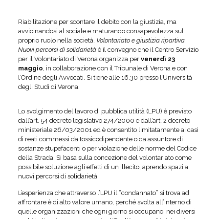
Riabilitazione per scontare il debito con la giustizia, ma
avvicinandosi al sociale e maturando consapevolezza sul
proprio ruolo nella società.
Volontariato e giustizia ripartiva.
Nuovi percorsi di solidarietà
è il convegno che il Centro Servizio
per il Volontariato di Verona organizza per
venerdì 23
maggio
, in collaborazione con il Tribunale di Verona e con
l’Ordine degli Avvocati. Si tiene alle 16.30 presso l’Università
degli Studi di Verona.
Lo svolgimento del lavoro di pubblica utilità (LPU) è previsto
dall’art. 54 decreto legislativo 274/2000 e dall’art. 2 decreto
ministeriale 26/03/2001 ed è consentito limitatamente ai casi
di reati commessi da tossicodipendente o da assuntore di
sostanze stupefacenti o per violazione delle norme del Codice
della Strada. Si basa sulla concezione del volontariato come
possibile soluzione agli effetti di un illecito, aprendo spazi a
nuovi percorsi di solidarietà.
L’esperienza che attraverso l’LPU il “condannato” si trova ad
affrontare è di alto valore umano, perché svolta all’interno di
quelle organizzazioni che ogni giorno si occupano, nei diversi