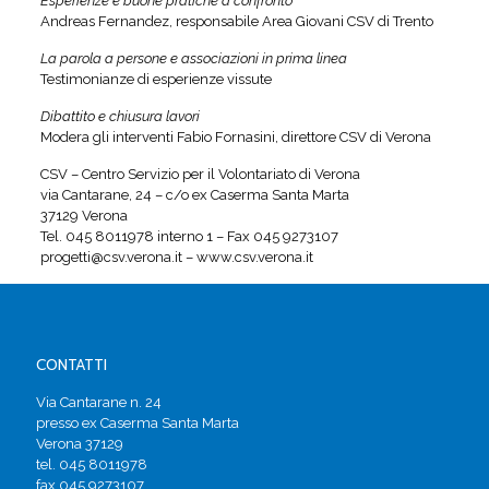
Esperienze e buone pratiche a confronto
Andreas Fernandez, responsabile Area Giovani CSV di Trento
La parola a persone e associazioni in prima linea
Testimonianze di esperienze vissute
Dibattito e chiusura lavori
Modera gli interventi Fabio Fornasini, direttore CSV di Verona
CSV – Centro Servizio per il Volontariato di Verona
via Cantarane, 24 – c/o ex Caserma Santa Marta
37129 Verona
Tel. 045 8011978 interno 1 – Fax 045 9273107
progetti@csv.verona.it – www.csv.verona.it
CONTATTI
Via Cantarane n. 24
presso ex Caserma Santa Marta
Verona 37129
tel. 045 8011978
fax 045 9273107