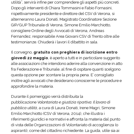
utilità”, servirà infine per comprendere gli aspetti più concreti.
Dopo gli interventi di Chiara Tommasini e Fabio Fornasini,
rispettivamente presidente e direttore del CSV di Verona, si
alterneranno Laura Donati, Magistrato Coordinatore Sezione
GIP/GUP Tribunale di Verona, Simone Emilio Marchiotto,
consigliere Ordine degli Avvocati di Verona, Andreas
Fernandez, responsabile Area Giovani CSV di Trento oltre alle
testimonianze. Chiuderà i lavori il dibattito in sala.
Il convegno,
gratuito con preghiera di iscrizione entro
giovedì 22 maggio
, è aperto a tutti e in particolare suggerito
alle associazioni che intendono aderire alla convenzione in atto
fra Federazione e Tribunale, al fine di ospitare quanti scelgono
questa opzione per scontare la propria pena. E’ consigliato
inoltre agli avvocati che desiderano conoscerne le procedure e
approfondire la materia.
Durante il pomeriggio verrà distribuita la
pubblicazione
Volontariato e giustizia ripartiva. Il lavoro di
pubblica utilità
, a cura di Laura Donati, Irene Magri, Simone
Emilio Marchiotto (CSV di Verona, 2014), che illustra i
riferimenti giuridici e normativi e affronta la materia dal punto
di vista delle Organizzazioni di Volontariato di accoglienza (o
aspiranti), come del cittadino richiedente. La guida, utile sia ai